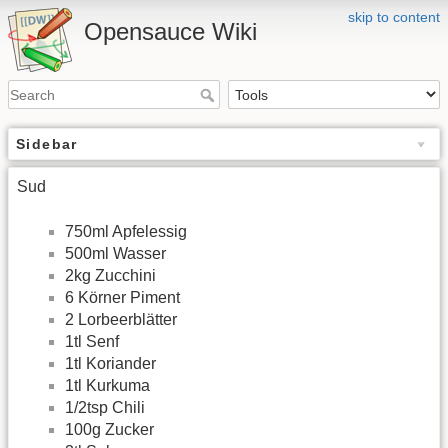
skip to content
Opensauce Wiki
Sidebar
Sud
750ml Apfelessig
500ml Wasser
2kg Zucchini
6 Körner Piment
2 Lorbeerblätter
1tl Senf
1tl Koriander
1tl Kurkuma
1/2tsp Chili
100g Zucker